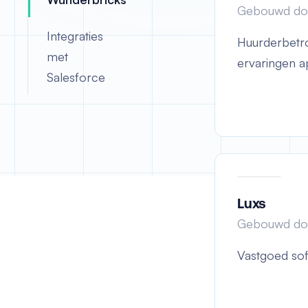
Gebouwd do
Integraties
Huurderbetr
met
ervaringen ap
Salesforce
Luxs
Gebouwd do
Vastgoed soft