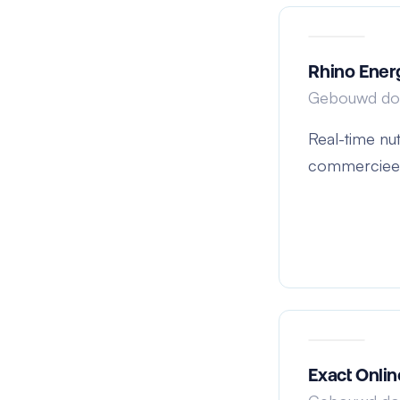
Rhino Ener
Gebouwd do
Real-time n
commercieel
Exact Onlin