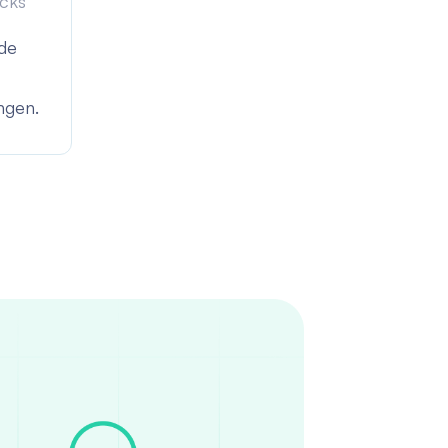
cks
de
ngen.