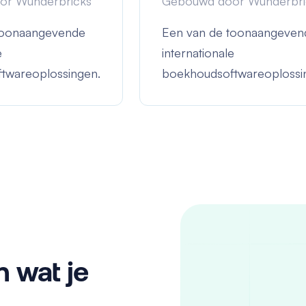
or Wunderbricks
Gebouwd door Wunderbri
toonaangevende
Een van de toonaangeven
e
internationale
twareoplossingen.
boekhoudsoftwareoplossi
n wat je