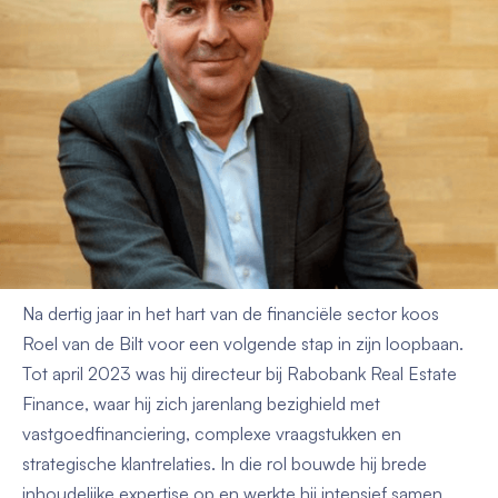
voormalig directeur bij Rabobank Real Estate Finance en
tegenwoordig oprichter van
DEBTA
, een boutique advies-
en brokeragekantoor in vastgoed(financiering). Vanuit zijn
jarenlange ervaring aan zowel de financiële als
strategische kant deelt hij zijn visie op technologie, data
en de rol van spelers zoals Wunderbricks.
Van bancaire topfunctie naar
strategisch gids in vastgoed
Na dertig jaar in het hart van de financiële sector koos
Roel van de Bilt voor een volgende stap in zijn loopbaan.
Tot april 2023 was hij directeur bij Rabobank Real Estate
Finance, waar hij zich jarenlang bezighield met
vastgoedfinanciering, complexe vraagstukken en
strategische klantrelaties. In die rol bouwde hij brede
inhoudelijke expertise op en werkte hij intensief samen